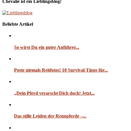
Chevalie ist ein Lieblingsblog!
Beliebte Artikel
So wirst Du ein guter Anführer...
Poste niemals Reitfotos! 10 Survival-Tipps für...
„Dein Pferd verarscht Dich doch! Jetzt...
Das stille Leiden der Rennpferde –...