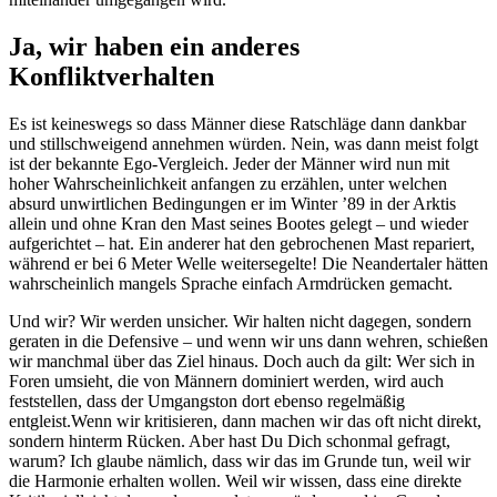
Ja, wir haben ein anderes
Konfliktverhalten
Es ist keineswegs so dass Männer diese Ratschläge dann dankbar
und stillschweigend annehmen würden. Nein, was dann meist folgt
ist der bekannte Ego-Vergleich. Jeder der Männer wird nun mit
hoher Wahrscheinlichkeit anfangen zu erzählen, unter welchen
absurd unwirtlichen Bedingungen er im Winter ’89 in der Arktis
allein und ohne Kran den Mast seines Bootes gelegt – und wieder
aufgerichtet – hat. Ein anderer hat den gebrochenen Mast repariert,
während er bei 6 Meter Welle weitersegelte! Die Neandertaler hätten
wahrscheinlich mangels Sprache einfach Armdrücken gemacht.
Und wir? Wir werden unsicher. Wir halten nicht dagegen, sondern
geraten in die Defensive – und wenn wir uns dann wehren, schießen
wir manchmal über das Ziel hinaus. Doch auch da gilt: Wer sich in
Foren umsieht, die von Männern dominiert werden, wird auch
feststellen, dass der Umgangston dort ebenso regelmäßig
entgleist.Wenn wir kritisieren, dann machen wir das oft nicht direkt,
sondern hinterm Rücken. Aber hast Du Dich schonmal gefragt,
warum? Ich glaube nämlich, dass wir das im Grunde tun, weil wir
die Harmonie erhalten wollen. Weil wir wissen, dass eine direkte