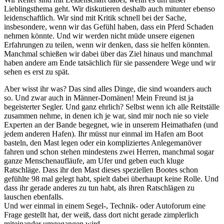
Lieblingsthema geht. Wir diskutieren deshalb auch mitunter ebenso
leidenschaftlich. Wir sind mit Kritik schnell bei der Sache,
insbesondere, wenn wir das Gefühl haben, dass ein Pferd Schaden
nehmen könnte. Und wir werden nicht müde unsere eigenen
Erfahrungen zu teilen, wenn wir denken, dass sie helfen könnten.
Manchmal schießen wir dabei über das Ziel hinaus und manchmal
haben andere am Ende tatsächlich für sie passendere Wege und wir
sehen es erst zu spät.
Aber wisst ihr was? Das sind alles Dinge, die sind woanders auch
so. Und zwar auch in Männer-Domänen! Mein Freund ist ja
begeisterter Segler. Und ganz ehrlich? Selbst wenn ich alle Reitställe
zusammen nehme, in denen ich je war, sind mir noch nie so viele
Experten an der Bande begegnet, wie in unserem Heimathafen (und
jedem anderen Hafen). Ihr müsst nur einmal im Hafen am Boot
basteln, den Mast legen oder ein kompliziertes Anlegemanöver
fahren und schon stehen mindestens zwei Herren, manchmal sogar
ganze Menschenaufläufe, am Ufer und geben euch kluge
Ratschläge. Dass ihr den Mast dieses speziellen Bootes schon
gefühlte 98 mal gelegt habt, spielt dabei überhaupt keine Rolle. Und
dass ihr gerade anderes zu tun habt, als ihren Ratschlägen zu
lauschen ebenfalls.
Und wer einmal in einem Segel-, Technik- oder Autoforum eine
Frage gestellt hat, der weiß, dass dort nicht gerade zimplerlich
miteinander umgegangen wird.