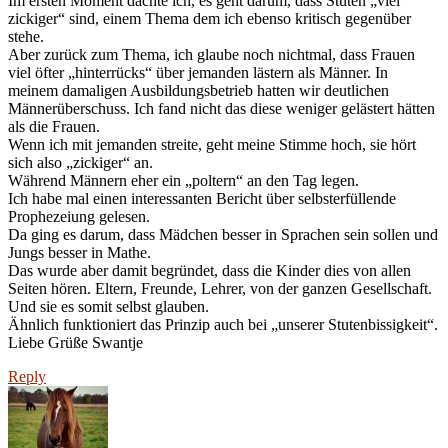
Im ersten Moment dachte ich, es geht darum, dass Stuten „viel
zickiger“ sind, einem Thema dem ich ebenso kritisch gegenüber
stehe.
Aber zurück zum Thema, ich glaube noch nichtmal, dass Frauen
viel öfter „hinterrücks“ über jemanden lästern als Männer. In
meinem damaligen Ausbildungsbetrieb hatten wir deutlichen
Männerüberschuss. Ich fand nicht das diese weniger gelästert hätten
als die Frauen.
Wenn ich mit jemanden streite, geht meine Stimme hoch, sie hört
sich also „zickiger“ an.
Während Männern eher ein „poltern“ an den Tag legen.
Ich habe mal einen interessanten Bericht über selbsterfüllende
Prophezeiung gelesen.
Da ging es darum, dass Mädchen besser in Sprachen sein sollen und
Jungs besser in Mathe.
Das wurde aber damit begründet, dass die Kinder dies von allen
Seiten hören. Eltern, Freunde, Lehrer, von der ganzen Gesellschaft.
Und sie es somit selbst glauben.
Ähnlich funktioniert das Prinzip auch bei „unserer Stutenbissigkeit“.
Liebe Grüße Swantje
Reply