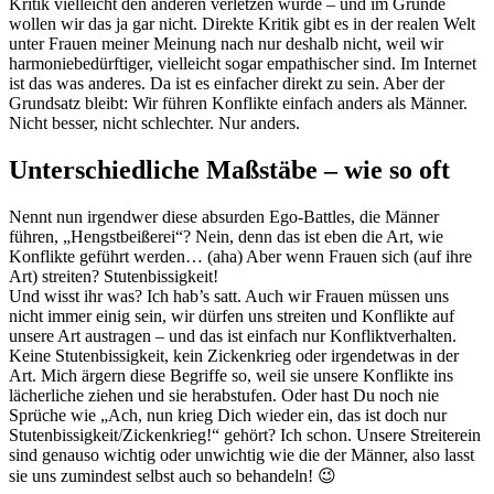
Kritik vielleicht den anderen verletzen würde – und im Grunde
wollen wir das ja gar nicht. Direkte Kritik gibt es in der realen Welt
unter Frauen meiner Meinung nach nur deshalb nicht, weil wir
harmoniebedürftiger, vielleicht sogar empathischer sind. Im Internet
ist das was anderes. Da ist es einfacher direkt zu sein. Aber der
Grundsatz bleibt: Wir führen Konflikte einfach anders als Männer.
Nicht besser, nicht schlechter. Nur anders.
Unterschiedliche Maßstäbe – wie so oft
Nennt nun irgendwer diese absurden Ego-Battles, die Männer
führen, „Hengstbeißerei“? Nein, denn das ist eben die Art, wie
Konflikte geführt werden… (aha) Aber wenn Frauen sich (auf ihre
Art) streiten? Stutenbissigkeit!
Und wisst ihr was? Ich hab’s satt. Auch wir Frauen müssen uns
nicht immer einig sein, wir dürfen uns streiten und Konflikte auf
unsere Art austragen – und das ist einfach nur Konfliktverhalten.
Keine Stutenbissigkeit, kein Zickenkrieg oder irgendetwas in der
Art. Mich ärgern diese Begriffe so, weil sie unsere Konflikte ins
lächerliche ziehen und sie herabstufen. Oder hast Du noch nie
Sprüche wie „Ach, nun krieg Dich wieder ein, das ist doch nur
Stutenbissigkeit/Zickenkrieg!“ gehört? Ich schon. Unsere Streiterein
sind genauso wichtig oder unwichtig wie die der Männer, also lasst
sie uns zumindest selbst auch so behandeln! 😉