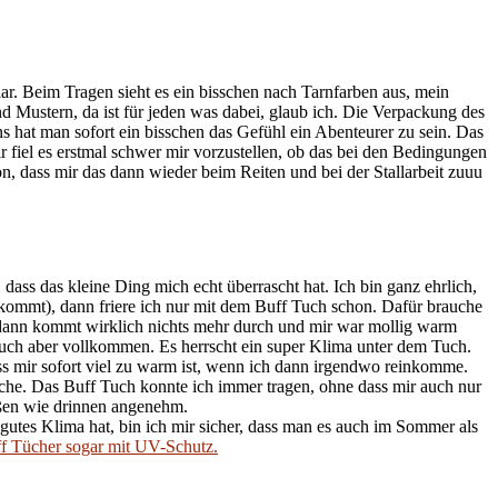
ar. Beim Tragen sieht es ein bisschen nach Tarnfarben aus, mein
d Mustern, da ist für jeden was dabei, glaub ich. Die Verpackung des
ns hat man sofort ein bisschen das Gefühl ein Abenteurer zu sein. Das
mir fiel es erstmal schwer mir vorzustellen, ob das bei den Bedingungen
hon, dass mir das dann wieder beim Reiten und bei der Stallarbeit zuuu
dass das kleine Ding mich echt überrascht hat. Ich bin ganz ehrlich,
kommt), dann friere ich nur mit dem Buff Tuch schon. Dafür brauche
, dann kommt wirklich nichts mehr durch und mir war mollig warm
uch aber vollkommen. Es herrscht ein super Klima unter dem Tuch.
s mir sofort viel zu warm ist, wenn ich dann irgendwo reinkomme.
ache. Das Buff Tuch konnte ich immer tragen, ohne dass mir auch nur
ußen wie drinnen angenehm.
 gutes Klima hat, bin ich mir sicher, dass man es auch im Sommer als
ff Tücher sogar mit UV-Schutz.