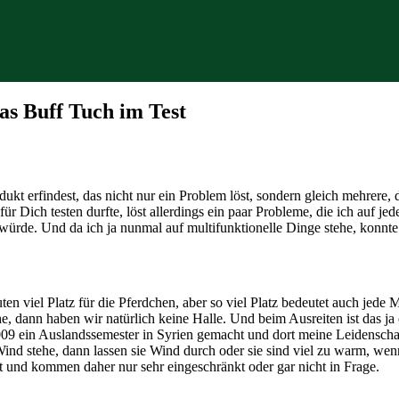
as Buff Tuch im Test
ukt erfindest, das nicht nur ein Problem löst, sondern gleich mehrere,
ür Dich testen durfte, löst allerdings ein paar Probleme, die ich auf j
würde. Und da ich ja nunmal auf multifunktionelle Dinge stehe, konnte i
en viel Platz für die Pferdchen, aber so viel Platz bedeutet auch jed
, dann haben wir natürlich keine Halle. Und beim Ausreiten ist das ja e
09 ein Auslandssemester in Syrien gemacht und dort meine Leidenschaf
d stehe, dann lassen sie Wind durch oder sie sind viel zu warm, wenn i
t und kommen daher nur sehr eingeschränkt oder gar nicht in Frage.