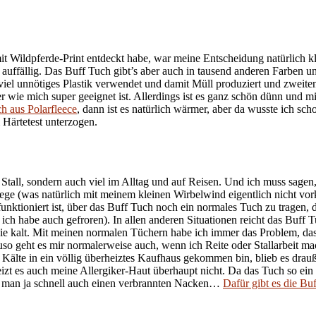
it Wildpferde-Print entdeckt habe, war meine Entscheidung natürlich kl
auffällig. Das Buff Tuch gibt’s aber auch in tausend anderen Farben un
 viel unnötiges Plastik verwendet und damit Müll produziert und zweite
iker wie mich super geeignet ist. Allerdings ist es ganz schön dünn und 
h aus Polarfleece
, dann ist es natürlich wärmer, aber da wusste ich sc
Härtetest unterzogen.
Stall, sondern auch viel im Alltag und auf Reisen. Und ich muss sagen, 
ege (was natürlich mit meinem kleinen Wirbelwind eigentlich nicht vor
funktioniert ist, über das Buff Tuch noch ein normales Tuch zu tragen
 habe auch gefroren). In allen anderen Situationen reicht das Buff T
e kalt. Mit meinen normalen Tüchern habe ich immer das Problem, das
auso geht es mir normalerweise auch, wenn ich Reite oder Stallarbeit m
Kälte in ein völlig überheiztes Kaufhaus gekommen bin, blieb es dra
eizt es auch meine Allergiker-Haut überhaupt nicht. Da das Tuch so ein
at man ja schnell auch einen verbrannten Nacken…
Dafür gibt es die Bu