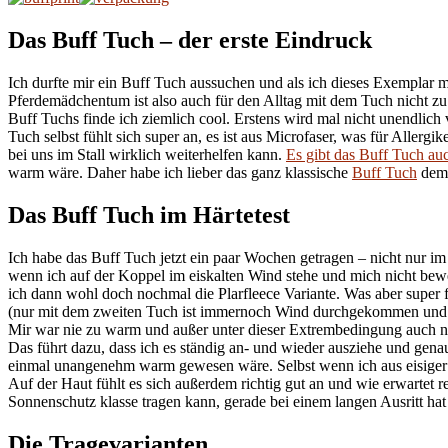
Das Buff Tuch – der erste Eindruck
Ich durfte mir ein Buff Tuch aussuchen und als ich dieses Exemplar m
Pferdemädchentum ist also auch für den Alltag mit dem Tuch nicht zu 
Buff Tuchs finde ich ziemlich cool. Erstens wird mal nicht unendlich
Tuch selbst fühlt sich super an, es ist aus Microfaser, was für Allerg
bei uns im Stall wirklich weiterhelfen kann.
Es gibt das Buff Tuch auc
warm wäre. Daher habe ich lieber das ganz klassische
Buff Tuch
dem 
Das Buff Tuch im Härtetest
Ich habe das Buff Tuch jetzt ein paar Wochen getragen – nicht nur im 
wenn ich auf der Koppel im eiskalten Wind stehe und mich nicht bew
ich dann wohl doch nochmal die Plarfleece Variante. Was aber super 
(nur mit dem zweiten Tuch ist immernoch Wind durchgekommen und ich
Mir war nie zu warm und außer unter dieser Extrembedingung auch ni
Das führt dazu, dass ich es ständig an- und wieder ausziehe und gen
einmal unangenehm warm gewesen wäre. Selbst wenn ich aus eisiger 
Auf der Haut fühlt es sich außerdem richtig gut an und wie erwartet r
Sonnenschutz klasse tragen kann, gerade bei einem langen Ausritt h
Die Tragevarianten