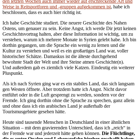
den letzten Wochen auch immer wieder auf erschreckende Art und
Weise in Reitsportforen und -gruppen aufgekommen ist
, habe ich
beschlossen, dass es auch hier richtig ist.
Ich habe Geschichte studiert. Die neuere Geschichte des Nahen
Ostens, um genauer zu sein. Keine Angst, ich werde Dir jetzt keinen
Geschichtsvortrag halten, aber diese Information ist wichtig, um zu
verstehen, warum ich mehrere Monate in Syrien gelebt habe. Ich bin
dorthin gegangen, um die Sprache ein wenig zu lernen und die
Kultur zu verstehen und weil es ein großartiges Land war, voller
historischer Schätze. Damaskus ist die älteste durchgehend
bewohnte Stadt der Welt und ihre Steine atmen Geschichte(n).
Und außerdem gab es ziemlich viele Katzen. Eindeutig ein weiterer
Pluspunkt.
Als ich nach Syrien ging war es ein stabiles Land, das sich langsam
gen Westen öffnete. Aber trotzdem hatte ich Angst. Nicht davor
entführt oder in die Luft gesprengt zu werden, sondern vor der
Fremde. Ich ging dorthin ohne die Sprache zu sprechen, ganz allein
und ohne dass ich ein arabisches Land je außerhalb der
Tourismusgebiete gesehen hätte.
Heute sind tausende Menschen in Deutschland in einer ähnlichen
Situation – mit dem gravierenden Unterschied, dass ich „reich“ in
der Fremde war und jederzeit hätte gehen können.
Die Flüchtlinge,
die es unter Qualen und Lebensgefahr hierher geschafft haben,