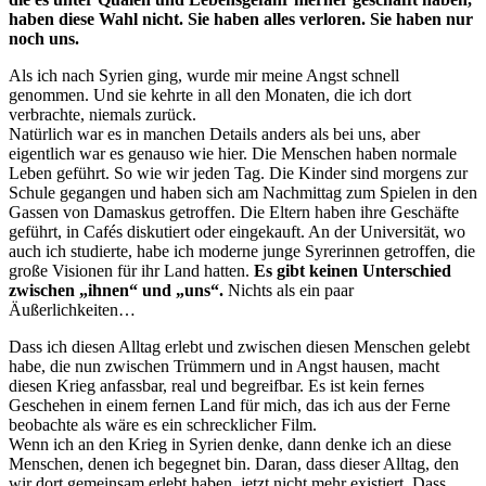
haben diese Wahl nicht. Sie haben alles verloren. Sie haben nur
noch uns.
Als ich nach Syrien ging, wurde mir meine Angst schnell
genommen. Und sie kehrte in all den Monaten, die ich dort
verbrachte, niemals zurück.
Natürlich war es in manchen Details anders als bei uns, aber
eigentlich war es genauso wie hier. Die Menschen haben normale
Leben geführt. So wie wir jeden Tag. Die Kinder sind morgens zur
Schule gegangen und haben sich am Nachmittag zum Spielen in den
Gassen von Damaskus getroffen. Die Eltern haben ihre Geschäfte
geführt, in Cafés diskutiert oder eingekauft. An der Universität, wo
auch ich studierte, habe ich moderne junge Syrerinnen getroffen, die
große Visionen für ihr Land hatten.
Es gibt keinen Unterschied
zwischen „ihnen“ und „uns“.
Nichts als ein paar
Äußerlichkeiten…
Dass ich diesen Alltag erlebt und zwischen diesen Menschen gelebt
habe, die nun zwischen Trümmern und in Angst hausen, macht
diesen Krieg anfassbar, real und begreifbar. Es ist kein fernes
Geschehen in einem fernen Land für mich, das ich aus der Ferne
beobachte als wäre es ein schrecklicher Film.
Wenn ich an den Krieg in Syrien denke, dann denke ich an diese
Menschen, denen ich begegnet bin. Daran, dass dieser Alltag, den
wir dort gemeinsam erlebt haben, jetzt nicht mehr existiert. Dass