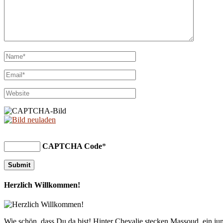
CAPTCHA Code
*
Herzlich Willkommen!
Wie schön, dass Du da bist! Hinter Chevalie stecken Massoud, ein 