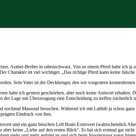
etzer, Araber-Berber in rabenschwarz. Von so einem Pferd habe ich ja 
er Charakter ist viel wichtiger. „Das richtige Pferd kann keine falsch
den. Sein Vater ist der Deckhengst, den wir vorgestern kennenlernen
eren habe ich gestern geschrieben, aber noch keine Antwort erhalten.
in der Lage mit Überzeugung eine Entscheidung zu treffen (sicherlich
nd nochmal Massoud besuchen. Während ich mit Lahbib ja schon ganz v
geprägten Eindruck von ihm.
trovert und ein ganz bisschen Left Brain Extrovert (wahrscheinlich Alt
 aber keine „Liebe auf den ersten Blick“. Er hat sich erstmal gar nic
 dann mehr und mehr gefolgt ist und sich beim Spaziergang sogar hinte