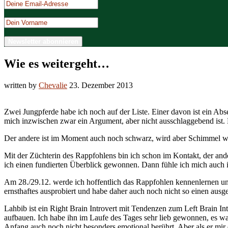
Wie es weitergeht…
written by
Chevalie
23. Dezember 2013
Zwei Jungpferde habe ich noch auf der Liste. Einer davon ist ein Abs
mich inzwischen zwar ein Argument, aber nicht ausschlaggebend ist. D
Der andere ist im Moment auch noch schwarz, wird aber Schimmel wer
Mit der Züchterin des Rappfohlens bin ich schon im Kontakt, der and
ich einen fundierten Überblick gewonnen. Dann fühle ich mich auch 
Am 28./29.12. werde ich hoffentlich das Rappfohlen kennenlernen u
ernsthaftes ausprobiert und habe daher auch noch nicht so einen aus
Lahbib ist ein Right Brain Introvert mit Tendenzen zum Left Brain In
aufbauen. Ich habe ihn im Laufe des Tages sehr lieb gewonnen, es war
Anfang auch noch nicht besonders emotional berührt. Aber als er mir