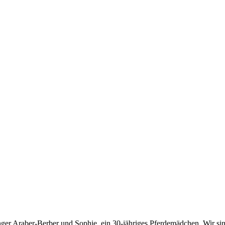
junger Araber-Berber und Sophie, ein 30-jähriges Pferdemädchen. Wir