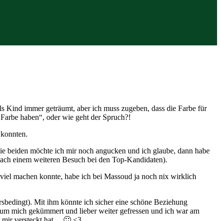
als Kind immer geträumt, aber ich muss zugeben, dass die Farbe für
e Farbe haben“, oder wie geht der Spruch?!
 konnten.
 Die beiden möchte ich mir noch angucken und ich glaube, dann habe
 nach einem weiteren Besuch bei den Top-Kandidaten).
iel machen konnte, habe ich bei Massoud ja noch nix wirklich
ersbedingt). Mit ihm könnte ich sicher eine schöne Beziehung
ht um mich gekümmert und lieber weiter gefressen und ich war am
r mir versteckt hat… 🙂 <3