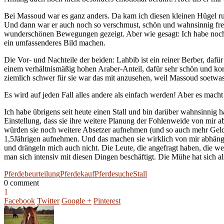
Bei Massoud war es ganz anders. Da kam ich diesen kleinen Hügel ru
Und dann war er auch noch so verschmust, schön und wahnsinnig freu
wunderschönen Bewegungen gezeigt. Aber wie gesagt: Ich habe noch ni
ein umfassenderes Bild machen.
Die Vor- und Nachteile der beiden: Lahbib ist ein reiner Berber, daf
einem verhältnismäßig hohen Araber-Anteil, dafür sehr schön und korre
ziemlich schwer für sie war das mit anzusehen, weil Massoud soetwas wi
Es wird auf jeden Fall alles andere als einfach werden! Aber es mach
Ich habe übrigens seit heute einen Stall und bin darüber wahnsinnig ha
Einstellung, dass sie ihre weitere Planung der Fohlenweide von mir
würden sie noch weitere Absetzer aufnehmen (und so auch mehr Geld
1,5Jährigen aufnehmen. Und das machen sie wirklich von mir abhängig! 
und drängeln mich auch nicht. Die Leute, die angefragt haben, die wer
man sich intensiv mit diesen Dingen beschäftigt. Die Mühe hat sich a
Pferdebeurteilung
Pferdekauf
Pferdesuche
Stall
0 comment
1
Facebook
Twitter
Google +
Pinterest