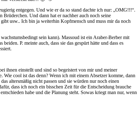
ugierig entgegen. Und wie er da so stand dachte ich nur: „OMG!!!“.
in Brüderchen. Und dann hat er nachher auch noch seine
e gibt usw.. Ich bin ja weiterhin Kopfmensch und muss mir da noch
ut wachstumsbedingt sein kann). Massoud ist ein Araber-Berber mit
 beiden. P. meinte auch, dass sie das gespürt hätte und dass es
siert.
ei ihnen einstellt und sind so begeistert von mir und meiner
te. Wie cool ist das denn? Wenn ich mit einem Absetzer komme, dann
das altersmäßig nicht passen und sie würden nur noch einen
dafür, dass ich noch ein bisschen Zeit für die Entscheidung brauche
ich entschieden habe und die Planung steht. Sowas kriegt man nur, wenn