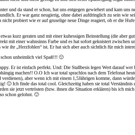
nter und da stand er schon, hat uns entgegen gewiehert und kam uns ne
ndlich. Er war ganz neugierig, ohne dabei aufdringlich zu sein wie se
cht probiert wie er auf gruselige neue Dinge reagiert, ob er die Huf
ür etwas kurz geraten und mit einer kuhessigen Beinstellung (die aber g
kt mit einer wahnsinns Farbe und es hat sofort geknistert zwischen uns
e ihr „Herzfohlen“ ist. Er hat sich aber auch sichtlich für mich interes
t schon unheimlich viel Spaß!!! 🙂
ppy. Er ist einfach perfekt. Und: Die Stallbesis legen Wert darauf wer b
 abhängig machen!! O.O Ich war total sprachlos nach dem Telefonat heu
 verdienen), aber wenn ich mit einem 1,5Jährigen komme, dann würde 
🙂 Ich finde das total cool. Gleichzeitig haben sie total Verständnis 
den sie jetzt vertrösten (bzw. ihnen die Situation erklären) bis ich m
lso schon gelohnt. 🙂