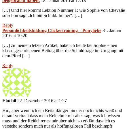
beigebracht haben.
18. Januar 2015 at 17:18
[…] Und hier kommt Lektion Nummer 1: wie Sophie von Chevalie
so schön sagt „Ich bin Schuld. Immer“. […]
Reply
Persönlichkeitsbildung Clickertraining – Ponyliebe
31. Januar
2016 at 10:20
[…] zu meinem letzten Artikel, habe ich heute bei Sophie einen
klasse geschriebenen Beitrag über die Schuldfrage im Umgang mit
dem Pferd […]
Reply
Eluchil
22. Dezember 2016 at 1:27
Hm, aber wenn ich ein Reitanfänger bin der noch nichts weiß und
darauf vertraut dass mein Reitlehrer mir alles sagt was ich wissen
muss und der Reitlehrer es mir aber nicht so erklärt dass ich es
verstehe sondern mich nur als hoffungslosen Fall beschimpft