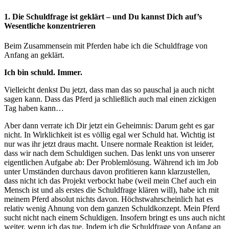
1. Die Schuldfrage ist geklärt – und Du kannst Dich auf’s
Wesentliche konzentrieren
Beim Zusammensein mit Pferden habe ich die Schuldfrage von
Anfang an geklärt.
Ich bin schuld. Immer.
Vielleicht denkst Du jetzt, dass man das so pauschal ja auch nicht
sagen kann. Dass das Pferd ja schließlich auch mal einen zickigen
Tag haben kann…
Aber dann verrate ich Dir jetzt ein Geheimnis: Darum geht es gar
nicht. In Wirklichkeit ist es völlig egal wer Schuld hat. Wichtig ist
nur was ihr jetzt draus macht. Unsere normale Reaktion ist leider,
dass wir nach dem Schuldigen suchen. Das lenkt uns von unserer
eigentlichen Aufgabe ab: Der Problemlösung. Während ich im Job
unter Umständen durchaus davon profitieren kann klarzustellen,
dass nicht ich das Projekt verbockt habe (weil mein Chef auch ein
Mensch ist und als erstes die Schuldfrage klären will), habe ich mit
meinem Pferd absolut nichts davon. Höchstwahrscheinlich hat es
relativ wenig Ahnung von dem ganzen Schuldkonzept. Mein Pferd
sucht nicht nach einem Schuldigen. Insofern bringt es uns auch nicht
weiter, wenn ich das tue. Indem ich die Schuldfrage von Anfang an