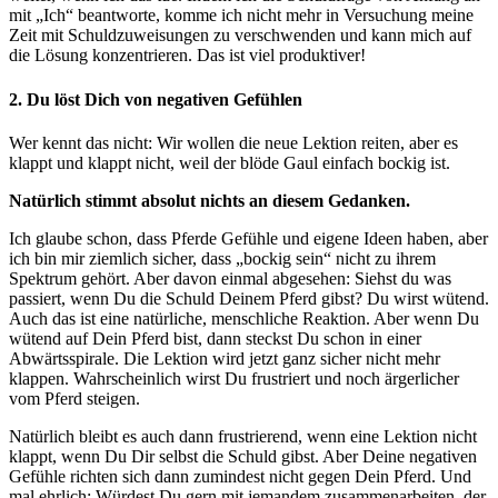
mit „Ich“ beantworte, komme ich nicht mehr in Versuchung meine
Zeit mit Schuldzuweisungen zu verschwenden und kann mich auf
die Lösung konzentrieren. Das ist viel produktiver!
2. Du löst Dich von negativen Gefühlen
Wer kennt das nicht: Wir wollen die neue Lektion reiten, aber es
klappt und klappt nicht, weil der blöde Gaul einfach bockig ist.
Natürlich stimmt absolut nichts an diesem Gedanken.
Ich glaube schon, dass Pferde Gefühle und eigene Ideen haben, aber
ich bin mir ziemlich sicher, dass „bockig sein“ nicht zu ihrem
Spektrum gehört. Aber davon einmal abgesehen: Siehst du was
passiert, wenn Du die Schuld Deinem Pferd gibst? Du wirst wütend.
Auch das ist eine natürliche, menschliche Reaktion. Aber wenn Du
wütend auf Dein Pferd bist, dann steckst Du schon in einer
Abwärtsspirale. Die Lektion wird jetzt ganz sicher nicht mehr
klappen. Wahrscheinlich wirst Du frustriert und noch ärgerlicher
vom Pferd steigen.
Natürlich bleibt es auch dann frustrierend, wenn eine Lektion nicht
klappt, wenn Du Dir selbst die Schuld gibst. Aber Deine negativen
Gefühle richten sich dann zumindest nicht gegen Dein Pferd. Und
mal ehrlich: Würdest Du gern mit jemandem zusammenarbeiten, der