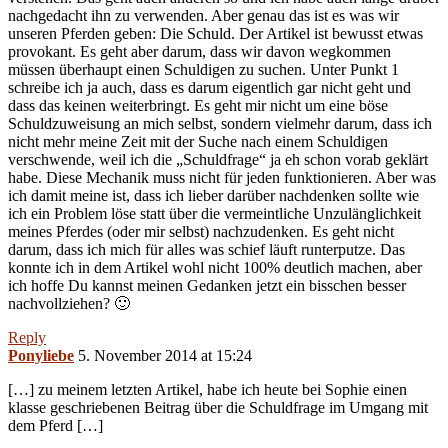
nachgedacht ihn zu verwenden. Aber genau das ist es was wir
unseren Pferden geben: Die Schuld. Der Artikel ist bewusst etwas
provokant. Es geht aber darum, dass wir davon wegkommen
müssen überhaupt einen Schuldigen zu suchen. Unter Punkt 1
schreibe ich ja auch, dass es darum eigentlich gar nicht geht und
dass das keinen weiterbringt. Es geht mir nicht um eine böse
Schuldzuweisung an mich selbst, sondern vielmehr darum, dass ich
nicht mehr meine Zeit mit der Suche nach einem Schuldigen
verschwende, weil ich die „Schuldfrage“ ja eh schon vorab geklärt
habe. Diese Mechanik muss nicht für jeden funktionieren. Aber was
ich damit meine ist, dass ich lieber darüber nachdenken sollte wie
ich ein Problem löse statt über die vermeintliche Unzulänglichkeit
meines Pferdes (oder mir selbst) nachzudenken. Es geht nicht
darum, dass ich mich für alles was schief läuft runterputze. Das
konnte ich in dem Artikel wohl nicht 100% deutlich machen, aber
ich hoffe Du kannst meinen Gedanken jetzt ein bisschen besser
nachvollziehen? 🙂
Reply
Ponyliebe
5. November 2014 at 15:24
[…] zu meinem letzten Artikel, habe ich heute bei Sophie einen
klasse geschriebenen Beitrag über die Schuldfrage im Umgang mit
dem Pferd […]