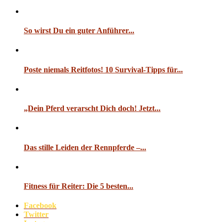
So wirst Du ein guter Anführer...
Poste niemals Reitfotos! 10 Survival-Tipps für...
„Dein Pferd verarscht Dich doch! Jetzt...
Das stille Leiden der Rennpferde –...
Fitness für Reiter: Die 5 besten...
Facebook
Twitter