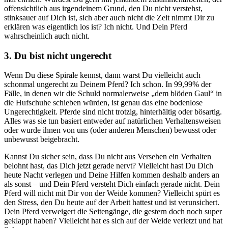
offensichtlich aus irgendeinem Grund, den Du nicht verstehst,
stinksauer auf Dich ist, sich aber auch nicht die Zeit nimmt Dir zu
erklären was eigentlich los ist? Ich nicht. Und Dein Pferd
wahrscheinlich auch nicht.
3. Du bist nicht ungerecht
Wenn Du diese Spirale kennst, dann warst Du vielleicht auch
schonmal ungerecht zu Deinem Pferd? Ich schon. In 99,99% der
Fälle, in denen wir die Schuld normalerweise „dem blöden Gaul“ in
die Hufschuhe schieben würden, ist genau das eine bodenlose
Ungerechtigkeit. Pferde sind nicht trotzig, hinterhältig oder bösartig.
Alles was sie tun basiert entweder auf natürlichen Verhaltensweisen
oder wurde ihnen von uns (oder anderen Menschen) bewusst oder
unbewusst beigebracht.
Kannst Du sicher sein, dass Du nicht aus Versehen ein Verhalten
belohnt hast, das Dich jetzt gerade nervt? Vielleicht hast Du Dich
heute Nacht verlegen und Deine Hilfen kommen deshalb anders an
als sonst – und Dein Pferd versteht Dich einfach gerade nicht. Dein
Pferd will nicht mit Dir von der Weide kommen? Vielleicht spürt es
den Stress, den Du heute auf der Arbeit hattest und ist verunsichert.
Dein Pferd verweigert die Seitengänge, die gestern doch noch super
geklappt haben? Vielleicht hat es sich auf der Weide verletzt und hat