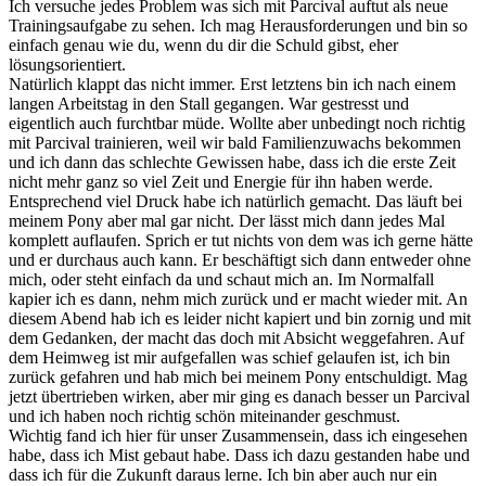
Ich versuche jedes Problem was sich mit Parcival auftut als neue
Trainingsaufgabe zu sehen. Ich mag Herausforderungen und bin so
einfach genau wie du, wenn du dir die Schuld gibst, eher
lösungsorientiert.
Natürlich klappt das nicht immer. Erst letztens bin ich nach einem
langen Arbeitstag in den Stall gegangen. War gestresst und
eigentlich auch furchtbar müde. Wollte aber unbedingt noch richtig
mit Parcival trainieren, weil wir bald Familienzuwachs bekommen
und ich dann das schlechte Gewissen habe, dass ich die erste Zeit
nicht mehr ganz so viel Zeit und Energie für ihn haben werde.
Entsprechend viel Druck habe ich natürlich gemacht. Das läuft bei
meinem Pony aber mal gar nicht. Der lässt mich dann jedes Mal
komplett auflaufen. Sprich er tut nichts von dem was ich gerne hätte
und er durchaus auch kann. Er beschäftigt sich dann entweder ohne
mich, oder steht einfach da und schaut mich an. Im Normalfall
kapier ich es dann, nehm mich zurück und er macht wieder mit. An
diesem Abend hab ich es leider nicht kapiert und bin zornig und mit
dem Gedanken, der macht das doch mit Absicht weggefahren. Auf
dem Heimweg ist mir aufgefallen was schief gelaufen ist, ich bin
zurück gefahren und hab mich bei meinem Pony entschuldigt. Mag
jetzt übertrieben wirken, aber mir ging es danach besser un Parcival
und ich haben noch richtig schön miteinander geschmust.
Wichtig fand ich hier für unser Zusammensein, dass ich eingesehen
habe, dass ich Mist gebaut habe. Dass ich dazu gestanden habe und
dass ich für die Zukunft daraus lerne. Ich bin aber auch nur ein