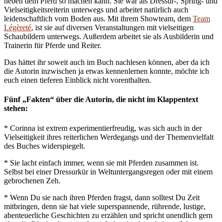
neben dem Pferd so machen kann. Sie war als Dressur-, Spring- und
Vielseitigkeitsreiterin unterwegs und arbeitet natürlich auch
leidenschaftlich vom Boden aus. Mit ihrem Showteam, dem
Team
Légèreté
, ist sie auf diversen Veranstaltungen mit vielseitigen
Schaubildern unterwegs. Außerdem arbeitet sie als Ausbilderin und
Trainerin für Pferde und Reiter.
Das hättet ihr soweit auch im Buch nachlesen können, aber da ich
die Autorin inzwischen ja etwas kennenlernen konnte, möchte ich
euch einen tieferen Einblick nicht vorenthalten.
Fünf „Fakten“ über die Autorin, die nicht im Klappentext
stehen:
* Corinna ist extrem experimentierfreudig, was sich auch in der
Vielseitigkeit ihres reiterlichen Werdegangs und der Themenvielfalt
des Buches widerspiegelt.
* Sie lacht einfach immer, wenn sie mit Pferden zusammen ist.
Selbst bei einer Dressurkür in Weltuntergangsregen oder mit einem
gebrochenen Zeh.
* Wenn Du sie nach ihren Pferden fragst, dann solltest Du Zeit
mitbringen, denn sie hat viele superspannende, rührende, lustige,
abenteuerliche Geschichten zu erzählen und spricht unendlich gern