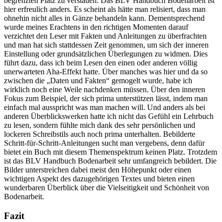
begrenzten Platz zu verstauen. Das BLV Handbuch Bodenarbeit ist
hier erfreulich anders. Es scheint als hätte man relisiert, dass man
ohnehin nicht alles in Gänze behandeln kann. Dementsprechend
wurde meines Erachtens in den richtigen Momenten darauf
verzichtet den Leser mit Fakten und Anleitungen zu überfrachten
und man hat sich stattdessen Zeit genommen, um sich der inneren
Einstellung oder grundsätzlichen Überlegungen zu widmen. Dies
führt dazu, dass ich beim Lesen den einen oder anderen völlig
unerwarteten Aha-Effekt hatte. Über manches was hier und da so
zwischen die „Daten und Fakten“ gemogelt wurde, habe ich
wirklich noch eine Weile nachdenken müssen. Über den inneren
Fokus zum Beispiel, der sich prima unterstützen lässt, indem man
einfach mal ausspricht was man machen will. Und anders als bei
anderen Überblickswerken hatte ich nicht das Gefühl ein Lehrbuch
zu lesen, sondern fühlte mich dank des sehr persönlichen und
lockeren Schreibstils auch noch prima unterhalten. Bebilderte
Schritt-für-Schritt-Anleitungen sucht man vergebens, denn dafür
bietet ein Buch mit diesem Themenspektrum keinen Platz. Trotzdem
ist das BLV Handbuch Bodenarbeit sehr umfangreich bebildert. Die
Bilder unterstreichen dabei meist den Höhepunkt oder einen
wichtigen Aspekt des dazugehörigen Textes und bieten einen
wunderbaren Überblick über die Vielseitigkeit und Schönheit von
Bodenarbeit.
Fazit