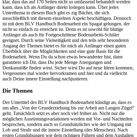
klar, dass das auf 170 Seiten nicht so umfassend behandelt werden
kann, dass ich als Anfänger direkt loslegen kann. Über jedes
Unterthema in diesem Buch gibt es zig Bücher, die sich
ausschließlich mit diesem einzelnen Aspekt beschäftigen. Dennoch
ist mit dem BLV Handbuch Bodenarbeit ein Spagat gelungen, der
nicht so einfach zu erreichen ist. Denn es ist sowohl für blutige
Anfänger als auch für Fortgeschrittene Bodenarbeits-Schüler
geeignet. Durch seine Vielseitigkeit und den teils sehr besonderen
Angang der Themen bietet es für mich als Anfänger einen guten
Überblick über die Möglichkeiten und eine gute Basis für die
Bodenarbeit. Wenn Du da schon etwas bewanderter bist, dann
garantiere ich Dir, dass Du jede Menge Anregungen und
Denkanstöße finden wirst. Sicher wirst Du auf neue Ideen kommen,
Vergessenes mal wieder hervorkramen und hier und da vielleicht
auch Deine innere Einstellung nachjustieren.
Die Themen
Der Untertitel des BLV Handbuch Bodenarbeit kündigt an, dass es
um alles „Von der Grunderziehung bis zur Arbeit am Langen Zügel“
geht. Tatsächlich setzt es aber noch viel früher an. Nicht nur die
möglichen Ausrüstungsvariationen werden mit Vor- und Nachteilen
besprochen, sondern auch so Grundsätzliches wie der Umgang mit
Lob und Strafe und die innere Einstellung (des Menschen). Nach
ersten Grundübungen wie dem richtigen Führen und dem Aushalten