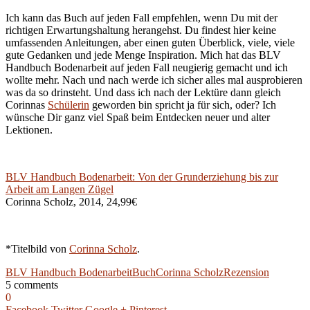
Ich kann das Buch auf jeden Fall empfehlen, wenn Du mit der
richtigen Erwartungshaltung herangehst. Du findest hier keine
umfassenden Anleitungen, aber einen guten Überblick, viele, viele
gute Gedanken und jede Menge Inspiration. Mich hat das BLV
Handbuch Bodenarbeit auf jeden Fall neugierig gemacht und ich
wollte mehr. Nach und nach werde ich sicher alles mal ausprobieren
was da so drinsteht. Und dass ich nach der Lektüre dann gleich
Corinnas
Schülerin
geworden bin spricht ja für sich, oder? Ich
wünsche Dir ganz viel Spaß beim Entdecken neuer und alter
Lektionen.
BLV Handbuch Bodenarbeit: Von der Grunderziehung bis zur
Arbeit am Langen Zügel
Corinna Scholz, 2014, 24,99€
*Titelbild von
Corinna Scholz
.
BLV Handbuch Bodenarbeit
Buch
Corinna Scholz
Rezension
5 comments
0
Facebook
Twitter
Google +
Pinterest