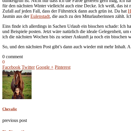
dunkelgrün ist. Nicht nur dass ich die Farbe generell gern mag, ich h
für den nächsten Winter vielleicht auch eine Decke. Ich weiß, das ist
Zufall auf jeden Fall, dass der Führstrick dann auch grün ist. Da hat
H
Jasmin aus der
Eulenstadt
, die auch zu den Miturlauberinnen zählt. I
Eins finde ich allerdings in Sachen Urlaub ein bisschen schade: Ich 
und Beispiele posten. Jetzt wäre natürlich die ideale Gelegenheit, u
ich die nächsten Wochen bis zu seiner Ankunft ja noch ein bisschen w
So, und den nächsten Post gibt’s dann auch wieder mit mehr Inhalt. Ab
0 comment
0
Facebook
Twitter
Google +
Pinterest
Chevalie
previous post