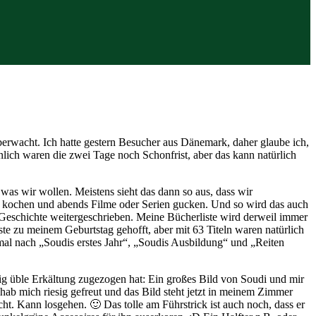
erwacht. Ich hatte gestern Besucher aus Dänemark, daher glaube ich,
nlich waren die zwei Tage noch Schonfrist, aber das kann natürlich
was wir wollen. Meistens sieht das dann so aus, dass wir
 kochen und abends Filme oder Serien gucken. Und so wird das auch
r Geschichte weitergeschrieben. Meine Bücherliste wird derweil immer
iste zu meinem Geburtstag gehofft, aber mit 63 Titeln waren natürlich
n mal nach „Soudis erstes Jahr“, „Soudis Ausbildung“ und „Reiten
htig üble Erkältung zugezogen hat: Ein großes Bild von Soudi und mir
ab mich riesig gefreut und das Bild steht jetzt in meinem Zimmer
cht. Kann losgehen. 🙂 Das tolle am Führstrick ist auch noch, dass er