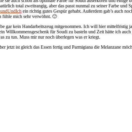
atte sie auch schon als optimale Farbe für Soudi auserkoren und einige 
 natürlich total zweitrangig, aber das passt nunmal zu seiner Farbe und
undUndIch
ein richtig gutes Gespür gehabt. Außerdem gab’s auch noc
ch fühle mich sehr verwöhnt. 🙂
habe gar kein Handarbeitszeug mitgenommen. Ich will hier mittelfristig
m ein Willkommensgeschenk für Soudi zu basteln und Zeit hätte ich auch
as zu tun. Muss mir nur noch überlegen was er kriegt.
er jetzt ist gleich das Essen fertig und Parmigiana die Melanzane möcht