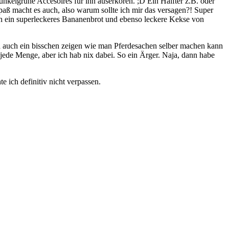
dunkelgrüne Accesoires für ihn auserkoren. ;D Ein Halfter z.B. oder
 Spaß macht es auch, also warum sollte ich mir das versagen?! Super
h ein superleckeres Bananenbrot und ebenso leckere Kekse von
 ja auch ein bisschen zeigen wie man Pferdesachen selber machen kann
 jede Menge, aber ich hab nix dabei. So ein Ärger. Naja, dann habe
e ich definitiv nicht verpassen.