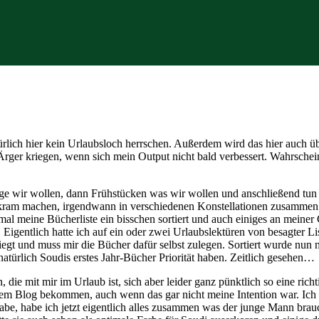
ich hier kein Urlaubsloch herrschen. Außerdem wird das hier auch üb
Ärger kriegen, wenn sich mein Output nicht bald verbessert. Wahrschei
nge wir wollen, dann Frühstücken was wir wollen und anschließend tun 
ivkram machen, irgendwann in verschiedenen Konstellationen zusammen
 mal meine Bücherliste ein bisschen sortiert und auch einiges an meine
. Eigentlich hatte ich auf ein oder zwei Urlaubslektüren von besagter L
kriegt und muss mir die Bücher dafür selbst zulegen. Sortiert wurde nu
atürlich Soudis erstes Jahr-Bücher Priorität haben. Zeitlich gesehen…
die mit mir im Urlaub ist, sich aber leider ganz pünktlich so eine ric
em Blog bekommen, auch wenn das gar nicht meine Intention war. Ich h
habe, habe ich jetzt eigentlich alles zusammen was der junge Mann brau