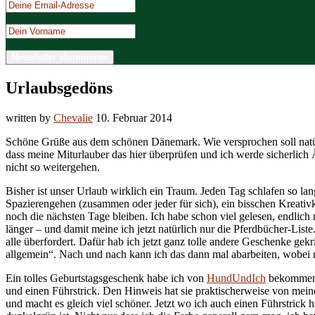
Urlaubsgedöns
written by
Chevalie
10. Februar 2014
Schöne Grüße aus dem schönen Dänemark. Wie versprochen soll natürl
dass meine Miturlauber das hier überprüfen und ich werde sicherlich 
nicht so weitergehen.
Bisher ist unser Urlaub wirklich ein Traum. Jeden Tag schlafen so la
Spazierengehen (zusammen oder jeder für sich), ein bisschen Kreat
noch die nächsten Tage bleiben. Ich habe schon viel gelesen, endlich
länger – und damit meine ich jetzt natürlich nur die Pferdbücher-Liste
alle überfordert. Dafür hab ich jetzt ganz tolle andere Geschenke ge
allgemein“. Nach und nach kann ich das dann mal abarbeiten, wobei n
Ein tolles Geburtstagsgeschenk habe ich von
HundUndIch
bekommen, 
und einen Führstrick. Den Hinweis hat sie praktischerweise von mein
und macht es gleich viel schöner. Jetzt wo ich auch einen Führstrick 