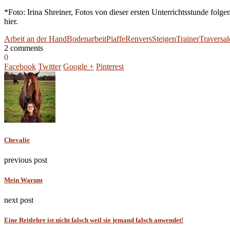
*Foto: Irina Shreiner, Fotos von dieser ersten Unterrichtsstunde folge
hier.
Arbeit an der Hand
Bodenarbeit
Piaffe
Renvers
Steigen
Trainer
Traversal
2 comments
0
Facebook
Twitter
Google +
Pinterest
Chevalie
previous post
Mein Warum
next post
Eine Reitlehre ist nicht falsch weil sie jemand falsch anwendet!