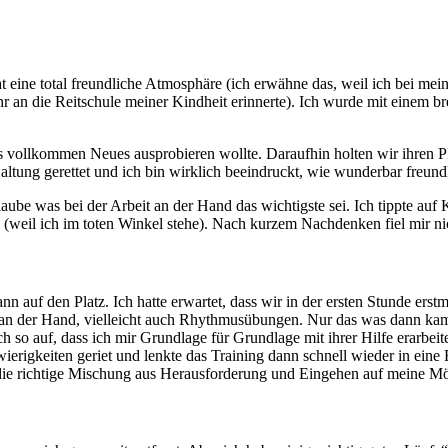
at eine total freundliche Atmosphäre (ich erwähne das, weil ich bei mei
 an die Reitschule meiner Kindheit erinnerte). Ich wurde mit einem br
was vollkommen Neues ausprobieren wollte. Daraufhin holten wir ihren 
ltung gerettet und ich bin wirklich beeindruckt, wie wunderbar freundlic
aube was bei der Arbeit an der Hand das wichtigste sei. Ich tippte au
(weil ich im toten Winkel stehe). Nach kurzem Nachdenken fiel mir nich
n auf den Platz. Ich hatte erwartet, dass wir in der ersten Stunde ers
an der Hand, vielleicht auch Rhythmusübungen. Nur das was dann kam hatt
h so auf, dass ich mir Grundlage für Grundlage mit ihrer Hilfe erarbei
wierigkeiten geriet und lenkte das Training dann schnell wieder in ei
u die richtige Mischung aus Herausforderung und Eingehen auf meine Mö