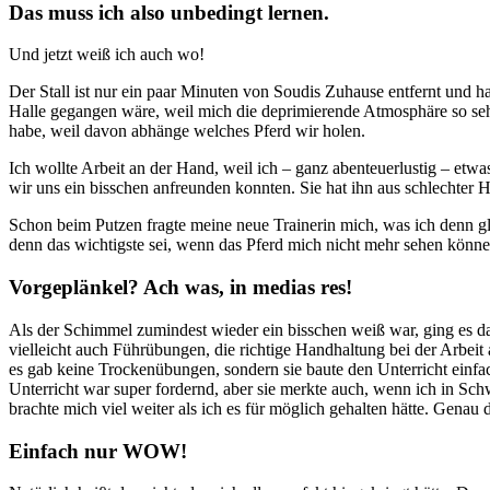
Das muss ich also unbedingt lernen.
Und jetzt weiß ich auch wo!
Der Stall ist nur ein paar Minuten von Soudis Zuhause entfernt und h
Halle gegangen wäre, weil mich die deprimierende Atmosphäre so sehr
habe, weil davon abhänge welches Pferd wir holen.
Ich wollte Arbeit an der Hand, weil ich – ganz abenteuerlustig – et
wir uns ein bisschen anfreunden konnten. Sie hat ihn aus schlechter Ha
Schon beim Putzen fragte meine neue Trainerin mich, was ich denn gl
denn das wichtigste sei, wenn das Pferd mich nicht mehr sehen könne 
Vorgeplänkel? Ach was, in medias res!
Als der Schimmel zumindest wieder ein bisschen weiß war, ging es dan
vielleicht auch Führübungen, die richtige Handhaltung bei der Arbeit 
es gab keine Trockenübungen, sondern sie baute den Unterricht einfac
Unterricht war super fordernd, aber sie merkte auch, wenn ich in Sch
brachte mich viel weiter als ich es für möglich gehalten hätte. Gena
Einfach nur WOW!