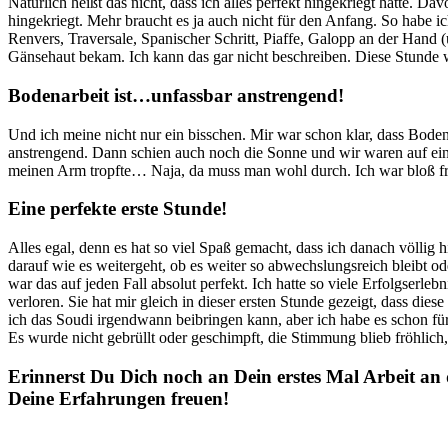
Natürlich heißt das nicht, dass ich alles perfekt hingekriegt hätte. D
hingekriegt. Mehr braucht es ja auch nicht für den Anfang. So habe ic
Renvers, Traversale, Spanischer Schritt, Piaffe, Galopp an der Hand (
Gänsehaut bekam. Ich kann das gar nicht beschreiben. Diese Stund
Bodenarbeit ist…unfassbar anstrengend!
Und ich meine nicht nur ein bisschen. Mir war schon klar, dass Boden
anstrengend. Dann schien auch noch die Sonne und wir waren auf eine
meinen Arm tropfte… Naja, da muss man wohl durch. Ich war bloß froh
Eine perfekte erste Stunde!
Alles egal, denn es hat so viel Spaß gemacht, dass ich danach völlig h
darauf wie es weitergeht, ob es weiter so abwechslungsreich bleibt 
war das auf jeden Fall absolut perfekt. Ich hatte so viele Erfolgserl
verloren. Sie hat mir gleich in dieser ersten Stunde gezeigt, dass di
ich das Soudi irgendwann beibringen kann, aber ich habe es schon für e
Es wurde nicht gebrüllt oder geschimpft, die Stimmung blieb fröhlic
Erinnerst Du Dich noch an Dein erstes Mal Arbeit an
Deine Erfahrungen freuen!