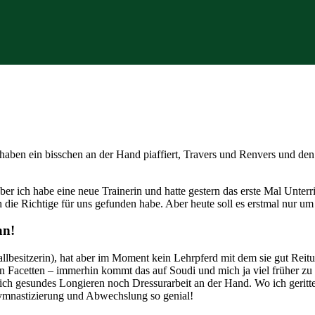
aben ein bisschen an der Hand piaffiert, Travers und Renvers und d
 Aber ich habe eine neue Trainerin und hatte gestern das erste Mal Unte
h die Richtige für uns gefunden habe. Aber heute soll es erstmal nur u
an!
llbesitzerin), hat aber im Moment kein Lehrpferd mit dem sie gut Reit
n Facetten – immerhin kommt das auf Soudi und mich ja viel früher zu 
ch gesundes Longieren noch Dressurarbeit an der Hand. Wo ich geritt
Gymnastizierung und Abwechslung so genial!