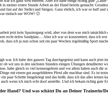
avon war ich ganz weit entfernt. Aber ich habe einige richtig gute „Läuf
h in meiner ersten Stunde Arbeit an der Hand bereits gemacht: Geradeau
und fast auf der Stelle) und Steigen. Ganz ehrlich, ich war so baff un
e war einfach nur WOW! 🙂
arbeit jetzt kein Spaziergang wird, aber von dem was mich tatsächlich
m recht tiefen Sandplatz… Aber ich war so konzentriert, dass ich erst 
, dass ich ja nun schon seit ein paar Wochen regelmäßig Sport mache, 
igh war. Ich habe den ganzen Tag durchgegrinst und kann auch jetzt imme
oder ob wir uns in den nächsten Stunden einigen Übungen detaillierter 
ebnisse, habe gleich so viel kennengelernt und vor allem haben auch die
ese Dinge mit einem gut ausgebildeten Pferd alle machbar sind. Es ist t
in paar Schritte hingekriegt und das heißt, dass ich das alles lernen k
h, auch wenn ich mich echt doof anstellte. Und ich bekam richtig gut
 der Hand? Und was schätzt Du an Deiner Trainerin/D