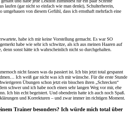
e“ gehabt und habe jede Lektion zumindest für ein paar Schritte
s laufen (gar nicht so einfach wie man denkt), Schulterherein,
d so umgehauen von diesem Gefühl, dass ich ernsthaft mehrfach eine
 erwartete, habe ich mir keine Vorstellung gemacht. Es war SO
gemerkt habe wie sehr ich schwitze, als ich aus meinen Haaren auf
denn sonst hätte ich wahrscheinlich nicht so durchgehalten.
rnoch nicht fassen was da passiert ist. Ich bin jetzt total gespannt
widmen… Ich weiß gar nicht was ich mir wünsche. Für die erste Stunde
 schwierigeren Übungen schon jetzt ein bisschen ihren „Schrecken“
rotzdem schwer und ich habe noch einen sehr langen Weg vor mir, ehe
ann. Ich bin echt begeistert. Und obendrein hatte ich auch noch Spaß.
e Erklärungen und Korrekturen – und zwar immer im richtigen Moment.
einem Trainer besonders? Ich würde mich total über