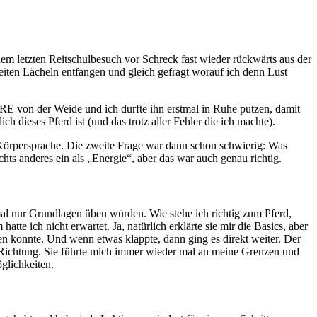
nem letzten Reitschulbesuch vor Schreck fast wieder rückwärts aus der
eiten Lächeln entfangen und gleich gefragt worauf ich denn Lust
PRE von der Weide und ich durfte ihn erstmal in Ruhe putzen, damit
h dieses Pferd ist (und das trotz aller Fehler die ich machte).
f Körpersprache. Die zweite Frage war dann schon schwierig: Was
ts anderes ein als „Energie“, aber das war auch genau richtig.
tmal nur Grundlagen üben würden. Wie stehe ich richtig zum Pferd,
e ich nicht erwartet. Ja, natürlich erklärte sie mir die Basics, aber
ten konnte. Und wenn etwas klappte, dann ging es direkt weiter. Der
ne Richtung. Sie führte mich immer wieder mal an meine Grenzen und
glichkeiten.